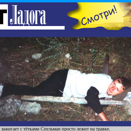
 зажигает с тётками Спельман просто лежит на травке.