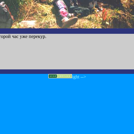
торой час уже перекур.
ight -->