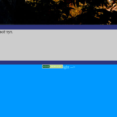
сё тут.
ight -->