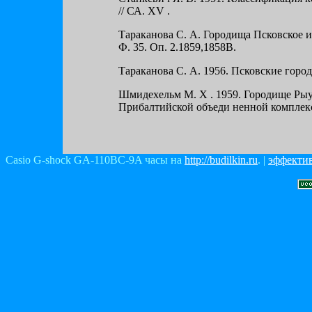
// СА. XV .
Тараканова С. А. Городища Псковское 
Ф. 35. Оп. 2.1859,1858В.
Тараканова С. А. 1956. Псковские гор
Шмидехельм М. X . 1959. Городище Рыу
Прибалтийской объеди ненной комплек
Casio G-shock GA-110BC-9A часы на
http://budilkin.ru
. |
эффектив