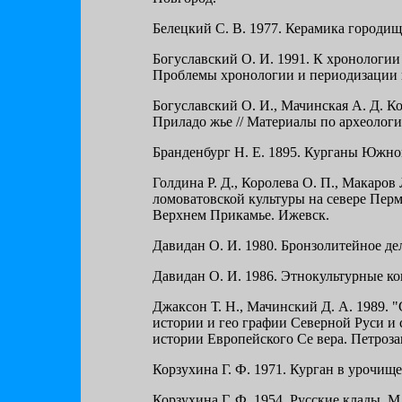
Белецкий С. В. 1977. Керамика городи
Богуславский О. И. 1991. К хронологии 
Проблемы хронологии и периодизации в
Богуславский О. И., Мачинская А. Д. К
Приладо жье // Материалы по археологии
Бранденбург Н. Е. 1895. Курганы Южно
Голдина Р. Д., Королева О. П., Макаро
ломоватовской культуры на севере Перм
Верхнем Прикамье. Ижевск.
Давидан О. И. 1980. Бронзолитейное дел
Давидан О. И. 1986. Этнокультурные кон
Джаксон Т. Н., Мачинский Д. А. 1989. 
истории и гео графии Северной Руси и с
истории Европейского Се вера. Петроза
Корзухина Г. Ф. 1971. Курган в урочищ
Корзухина Г. Ф. 1954. Русские клады. М