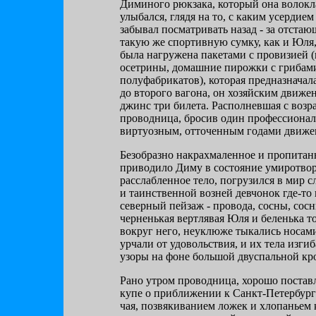
Диминого рюкзака, который она волокла
улыбался, глядя на то, с каким усердием
забывал посматривать назад - за отста
такую же спортивную сумку, как и Юля,
была нагружена пакетами с провизией (
осетрины, домашние пирожки с грибами
полуфабрикатов), которая предназначала
до второго вагона, он хозяйским движе
джинс три билета. Располневшая с возр
проводница, бросив один профессиональ
виртуозным, отточенным годами движен
Безобразно накрахмаленное и пропитанн
приводило Диму в состояние умиротвор
расслабленное тело, погрузился в мир 
и таинственной возней девчонок где-то
северный пейзаж - провода, сосны, сосн
черненькая вертлявая Юля и беленька т
вокруг него, неуклюже тыкались носами
урчали от удовольствия, и их тела изги
узоры на фоне большой двуспальной кр
Рано утром проводница, хорошо постав
купе о приближении к Санкт-Петербург
чая, позвякиванием ложек и хлопаньем 