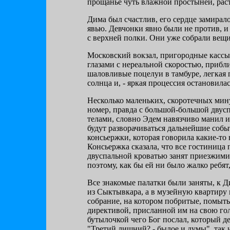
прощанье чуть влажной простыней, раст
Дима был счастлив, его сердце замирало
явью. Девчонки явно были не против, и
с верхней полки. Они уже собрали вещи
Московский вокзал, пригородные кассы
глазами с нереальной скоростью, прибли
шаловливые поцелуи в тамбуре, легкая 
солнца и, - яркая процессия остановил
Несколько маленьких, скоротечных мин
номер, правда с большой-большой двус
телами, словно Эдем навязчиво манил и 
будут разворачиваться дальнейшие соб
консьержки, которая говорила какие-т
Консьержка сказала, что все гостиница 
двуспальной кроватью занят приезжим
поэтому, как бы ей ни было жалко ребят
Все знакомые палатки были заняты, к 
из Сыктывкара, а в музейную квартиру
собрание, на котором побритые, помыт
директивой, присланной им на свою гол
бутылочкой чего Бог послал, который д
"Третий лишний? - былое и думы", так 