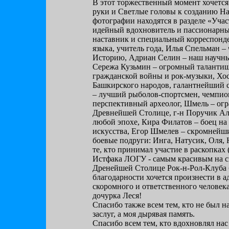
В этот торжественный момент хочется
руки и Светлые головы к созданию Наш
фотографии находятся в разделе «Уча
идейный вдохновитель и пассионарны
наставник и специальный корреспонд
языка, учитель года, Илья Спельман –
Историю, Адриан Селин – наш научны
Сережа Кузьмин – огромный талантище
гражданской войны и рок-музыки, Хос
Башкирского народов, галантнейший с
– лучший рыболов-спортсмен, чемпио
перспективный археолог, Шмель – огр
Древнейшей Столице, г-н Поручик Ал
любой эпохе, Кира Филатов – боец на
искусства, Егор Шмелев – скромней
боевые подруги: Инга, Натусик, Оля, 
те, кто принимал участие в раскопках
Истфака ЛОГУ - самым красивым на св
Дренейшей Столице Рок-н-Рол-Клуба б
благодарности хочется произнести в а
скоромного и ответственного человека
дочурка Леся!
Спасибо также всем тем, кто не был 
заслуг, а моя дырявая память.
Спасибо всем тем, кто вдохновлял нас 