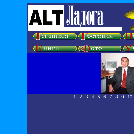
1
.
2
.
3
.
4
.
5
.
6
.
7
.
8
.
9
.
10