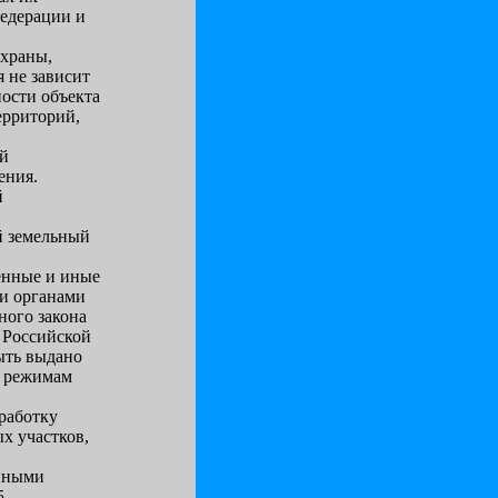
Федерации и
охраны,
 не зависит
ости объекта
ерриторий,
ый
ения.
й
й земельный
венные и иные
ми органами
ного закона
в Российской
ыть выдано
т режимам
зработку
х участков,
енными
5