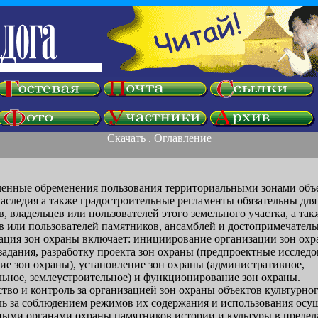
Скачать
.
Оглавление
вленные обременения пользования территориальными зонами объ
аследия а также градостроительные регламенты обязательны для
, владельцев или пользователей этого земельного участка, а так
в или пользователей памятников, ансамблей и достопримечатель
зация зон охраны включает: инициирование организации зон охр
задания, разработку проекта зон охраны (предпроектные исследо
ие зон охраны), установление зон охраны (административное,
льное, землеустроительное) и функционирование зон охраны.
ство и контроль за организацией зон охраны объектов культурног
ль за соблюдением режимов их содержания и использования осу
ными органами охраны памятников истории и культуры в предел