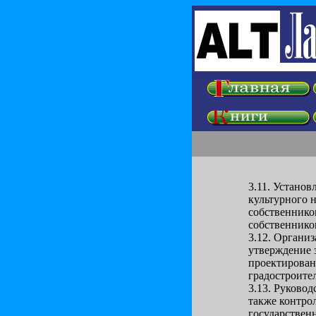
3.11. Устано
культурного н
собственников
собственнико
3.12. Органи
утверждение 
проектирован
градостроите
3.13. Руковод
также контро
государствен