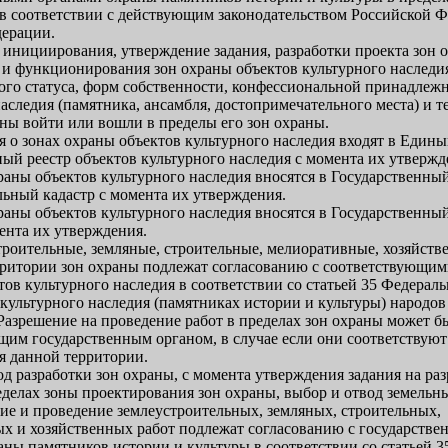
в соответствии с действующим законодательством Российской 
дерации.
к инициирования, утверждение задания, разработки проекта зон 
 и функционирования зон охраны объектов культурного наследия
ого статуса, форм собственности, конфессиональной принадлежн
аследия (памятника, ансамбля, достопримечательного места) и т
ны войти или вошли в пределы его зон охраны.
я о зонах охраны объектов культурного наследия входят в Един
ный реестр объектов культурного наследия с момента их утвержд
храны объектов культурного наследия вносятся в Государственны
льный кадастр с момента их утверждения.
храны объектов культурного наследия вносятся в Государственны
ента их утверждения.
строительные, земляные, строительные, мелиоративные, хозяйст
рритории зон охраны подлежат согласованию с соответствующи
ов культурного наследия в соответствии со статьей 35 Федераль
 культурного наследия (памятниках истории и культуры) народо
Разрешение на проведение работ в пределах зон охраны может б
щим государственным органом, в случае если они соответствую
я данной территории.
од разработки зон охраны, с момента утверждения задания на ра
еделах зоны проектирования зон охраны, выбор и отвод земельны
ие и проведение землеустроительных, земляных, строительных,
х и хозяйственных работ подлежат согласованию с государств
аны памятников истории и культуры в соответствии со статьей 3