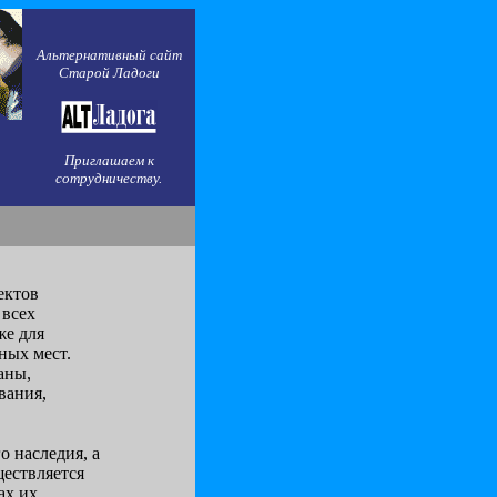
Альтернативный сайт
Старой Ладоги
Приглашаем к
сотрудничеству.
ектов
 всех
же для
ных мест.
аны,
вания,
о наследия, а
ществляется
ах их