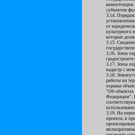
компетенции 
субъектов фе
3.14. Порядо
установления
от юридическ
культурного н
которые долж
3.15. Сведени
государствен
3.16. Зоны о
градостроите
3.17. Зоны о
кадастр с мом
3.18. Землеу
работы на те
охраны объект
"Об объектах
Федерации". 
соответствую
использовани
3.19. На пери
проекта, в пр
проектирован
мелиоративны
органами охр