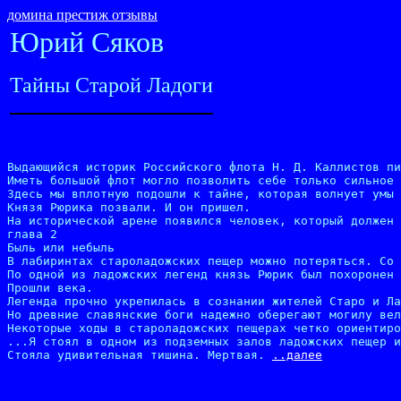
домина престиж отзывы
Юрий Сяков
Тайны Старой Ладоги
Выдающийся историк Российского флота Н. Д. Каллистов пи
Иметь большой флот могло позволить себе только сильное 
Здесь мы вплотную подошли к тайне, которая волнует умы 
Князя Рюрика позвали. И он пришел.

На исторической арене появился человек, который должен 
глава 2

Быль или небыль

В лабиринтах староладожских пещер можно потеряться. Со 
По одной из ладожских легенд князь Рюрик был похоронен 
Прошли века.

Легенда прочно укрепилась в сознании жителей Старо и Ла
Но древние славянские боги надежно оберегают могилу вел
Некоторые ходы в староладожских пещерах четко ориентиро
...Я стоял в одном из подземных залов ладожских пещер и
Стояла удивительная тишина. Мертвая. 
..далее