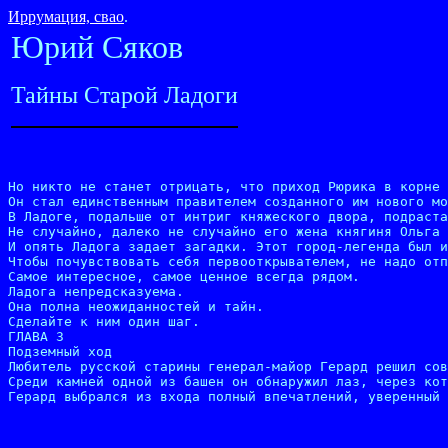
Иррумация, свао
.
Юрий Сяков
Тайны Старой Ладоги
Но никто не станет отрицать, что приход Рюрика в корне 
Он стал единственным правителем созданного им нового мо
В Ладоге, подальше от интриг княжеского двора, подраста
Не случайно, далеко не случайно его жена княгиня Ольга 
И опять Ладога задает загадки. Этот город-легенда был и
Чтобы почувствовать себя первооткрывателем, не надо отп
Самое интересное, самое ценное всегда рядом.

Ладога непредсказуема.

Она полна неожиданностей и тайн.

Сделайте к ним один шаг.

ГЛАВА 3

Подземный ход

Любитель русской старины генерал-майор Герард решил сов
Среди камней одной из башен он обнаружил лаз, через кот
Герард выбрался из входа полный впечатлений, уверенный 