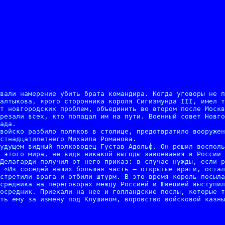
вали намерение убить брата командира. Когда уговоры не п
алтыкова, ярого сторонника короля Сигизмунда III, имел т
т новгородских проблем, объединить во втором после Москв
резали всех, кто попадал им на пути. Военный совет Новго
ада.

войско разбило поляков в столице, предотвратило вооружен
стнадцатилетнего Михаила Романова.

удущем видный полководец Густав Адольф. Он решил восполь
 этого мира, не видя никакой выгоды завоевания в России 
Делагарди получил от него приказ: в случае нужды, если р
 «Из соседей наших большая часть — открытые враги, остал
стретили врага и отбили штурм. В это время король посыла
средника на переговорах между Россией и Швецией выступил
осредник. Приехали на нее и голландские послы, которые т
ть ему за измену под Клушином, воровство войсковой казны