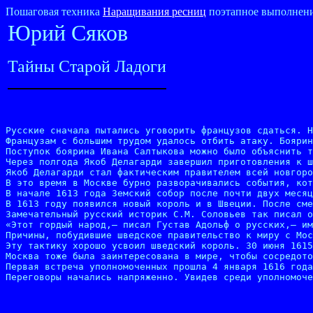
Пошаговая техника
Наращивания ресниц
поэтапное выполнени
Юрий Сяков
Тайны Старой Ладоги
Русские сначала пытались уговорить французов сдаться. Н
Французам с большим трудом удалось отбить атаку. Боярин
Поступок боярина Ивана Салтыкова можно было объяснить т
Через полгода Якоб Делагарди завершил приготовления к ш
Якоб Делагарди стал фактическим правителем всей новгоро
В это время в Москве бурно разворачивались события, кот
В начале 1613 года Земский собор после почти двух месяц
В 1613 году появился новый король и в Швеции. После сме
Замечательный русский историк С.М. Соловьев так писал о
«Этот гордый народ,— писал Густав Адольф о русских,— им
Причины, побудившие шведское правительство к миру с Мос
Эту тактику хорошо усвоил шведский король. 30 июня 1615
Москва тоже была заинтересована в мире, чтобы сосредото
Первая встреча уполномоченных прошла 4 января 1616 года
Переговоры начались напряженно. Увидев среди уполномоче