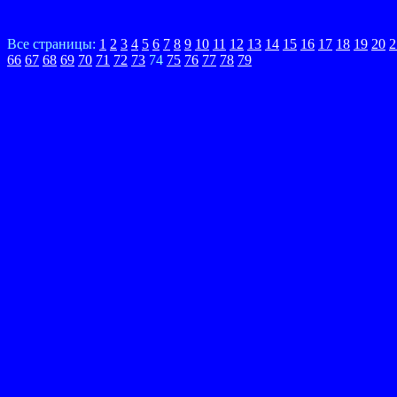
Все страницы:
1
2
3
4
5
6
7
8
9
10
11
12
13
14
15
16
17
18
19
20
2
66
67
68
69
70
71
72
73
74
75
76
77
78
79