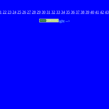
1
22
23
24
25
26
27
28
29
30
31
32
33
34
35
36
37
38
39
40
41
42
43
ight -->