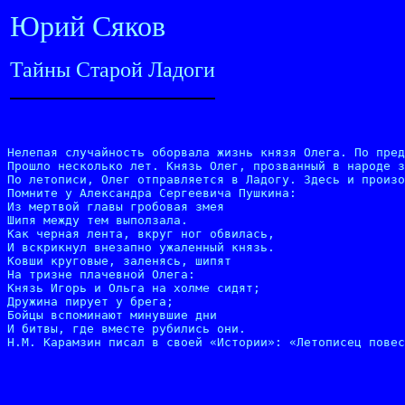
Юрий Сяков
Тайны Старой Ладоги
Нелепая случайность оборвала жизнь князя Олега. По пред
Прошло несколько лет. Князь Олег, прозванный в народе з
По летописи, Олег отправляется в Ладогу. Здесь и произо
Помните у Александра Сергеевича Пушкина:

Из мертвой главы гробовая змея

Шипя между тем выползала.

Как черная лента, вкруг ног обвилась,

И вскрикнул внезапно ужаленный князь.

Ковши круговые, заленясь, шипят

На тризне плачевной Олега:

Князь Игорь и Ольга на холме сидят;

Дружина пирует у брега;

Бойцы вспоминают минувшие дни

И битвы, где вместе рубились они.

Н.М. Карамзин писал в своей «Истории»: «Летописец повес