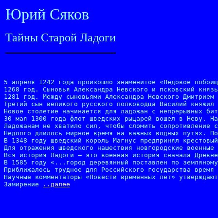
Юрий Сяков
Тайны Старой Ладоги
5 апреля 1242 года произошло знаменитое «Ледовое побоищ
1268 год. Сыновья Александра Невского и псковский князь
1281 год. Между сыновьями Александра Невского Дмитрием 
Третий сын великого русского полководца Василий княжил 
Новое столетие начинается для ладожан с непрерывных бит
30 мая 1300 года флот шведских рыцарей вошел в Неву. На
Ладожанам не хватило сил, чтобы сломить сопротивление с
Недолго длилось мирное время на важных водных путях. По
В 1348 году шведский король Магнус предпринял крестовый
Для отражения шведского нашествия новгородские военные 
Вся история Ладоги — это военная история сначала Древне
В 1585 году «...город деревянный поставлен по земляному
Приближалось трудное для Российского государства время 
Научные комментаторы «Повести временных лет» утверждают
Замирение 
..далее