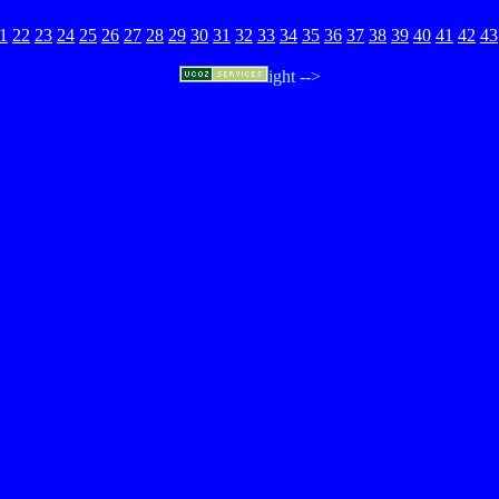
1
22
23
24
25
26
27
28
29
30
31
32
33
34
35
36
37
38
39
40
41
42
43
ight -->