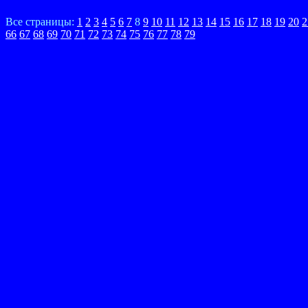
Все страницы:
1
2
3
4
5
6
7
8
9
10
11
12
13
14
15
16
17
18
19
20
2
66
67
68
69
70
71
72
73
74
75
76
77
78
79