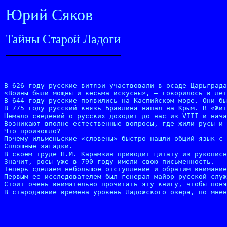
Юрий Сяков
Тайны Старой Ладоги
В 626 году русские витязи участвовали в осаде Царьграда
«Воины были мощны и весьма искусны», — говорилось в лет
В 644 году русские появились на Каспийском море. Они бы
В 775 году русский князь Бравлина напал на Крым. В «Жит
Немало сведений о русских доходит до нас из VIII и нача
Возникают вполне естественные вопросы, где жили русы и 
Что произошло?

Почему ильменьские «словены» быстро нашли общий язык с 
Сплошные загадки.

В своем труде Н.М. Карамзин приводит цитату из рукописн
Значит, росы уже в 790 году имели свою письменность.

Теперь сделаем небольшое отступление и обратим внимание
Первым ее исследователем был генерал-майор русской служ
Стоит очень внимательно прочитать эту книгу, чтобы поня
В стародавние времена уровень Ладожского озера, по мнен