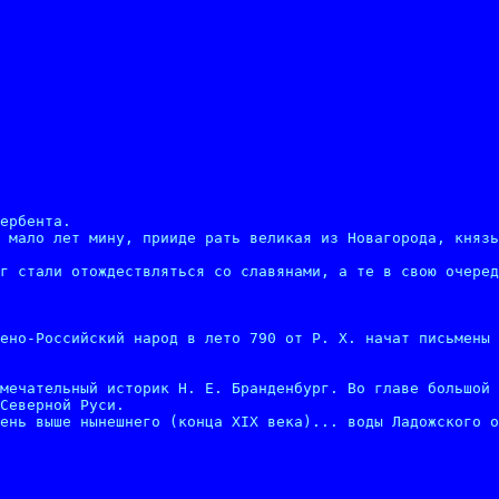
ербента.

 мало лет мину, прииде рать великая из Новагорода, князь
г стали отождествляться со славянами, а те в свою очеред
ено-Российский народ в лето 790 от Р. X. начат письмены 
мечательный историк Н. Е. Бранденбург. Во главе большой 
Северной Руси.

ень выше нынешнего (конца XIX века)... воды Ладожского о