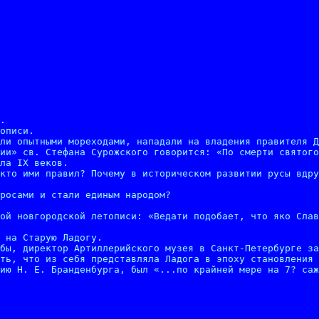
.

описи.

ли опытными мореходами, нападали на владения правителя Д
ии» св. Стефана Сурожского говорится: «По смерти святого
ла IX веков.

кто ими правил? Почему в историческом развитии русы вдру
росами и стали единым народом?

ой новгородской летописи: «Ведати подобает, что яко Слав
 на Старую Ладогу.

бы, директор Артиллерийского музея в Санкт-Петербурге за
ть, что из себя представляла Ладога в эпоху становления 
ию Н. Е. Бранденбурга, был «...по крайней мере на 7? саж