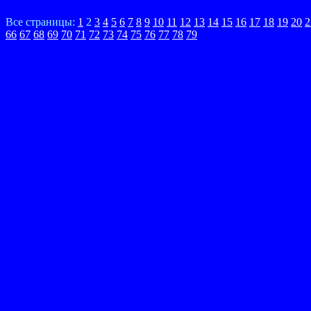
Все страницы:
1
2
3
4
5
6
7
8
9
10
11
12
13
14
15
16
17
18
19
20
2
66
67
68
69
70
71
72
73
74
75
76
77
78
79