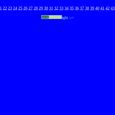
1
22
23
24
25
26
27
28
29
30
31
32
33
34
35
36
37
38
39
40
41
42
43
ight -->