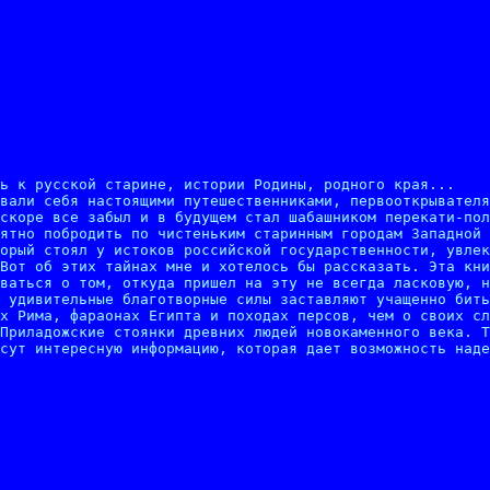
ь к русской старине, истории Родины, родного края...

вали себя настоящими путешественниками, первооткрывателя
скоре все забыл и в будущем стал шабашником перекати-пол
ятно побродить по чистеньким старинным городам Западной 
орый стоял у истоков российской государственности, увлек
Вот об этих тайнах мне и хотелось бы рассказать. Эта кни
ваться о том, откуда пришел на эту не всегда ласковую, н
 удивительные благотворные силы заставляют учащенно бить
х Рима, фараонах Египта и походах персов, чем о своих сл
Приладожские стоянки древних людей новокаменного века. Т
сут интересную информацию, которая дает возможность наде