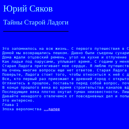
Юрий Сяков
Тайны Старой Ладоги
Это запомнилось на всю жизнь. С первого путешествия в С
Домой мы возвращались пешком. Давно были съедены сухари
Дома ждали отцовский ремень, угол на кухне и отлучение 
Как ладьи под парусами, уплывает время. С годами у меня
Старая Ладога притягивает мое сердце. Я люблю путешеств
На очень многие вопросы еще нет ответов. Старая Ладога 
Поверьте, Ладога стоит того, чтобы относиться к ней с д
Все, кто первый раз приезжают в древний город с открыто
Оглянитесь в прошлое, поставьте перед собой вопрос, поч
В конце прошлого века во время строительства каналов вд
Последующие века плотно окутал туман неизвестности. Лиш
Давайте ненадолго отвлечемся от повседневных дел и попы
Это интересно.

Глава 1

Эпоха вероломства 
..далее