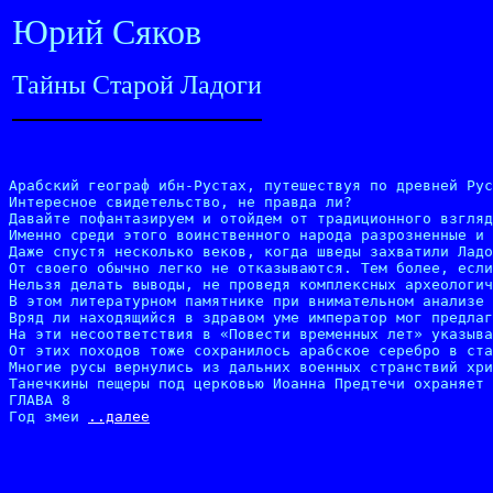
Юрий Сяков
Тайны Старой Ладоги
Арабский географ ибн-Рустах, путешествуя по древней Рус
Интересное свидетельство, не правда ли?

Давайте пофантазируем и отойдем от традиционного взгляд
Именно среди этого воинственного народа разрозненные и 
Даже спустя несколько веков, когда шведы захватили Ладо
От своего обычно легко не отказываются. Тем более, если
Нельзя делать выводы, не проведя комплексных археологич
В этом литературном памятнике при внимательном анализе 
Вряд ли находящийся в здравом уме император мог предлаг
На эти несоответствия в «Повести временных лет» указыва
От этих походов тоже сохранилось арабское серебро в ста
Многие русы вернулись из дальних военных странствий хри
Танечкины пещеры под церковью Иоанна Предтечи охраняет 
ГЛАВА 8

Год змеи 
..далее