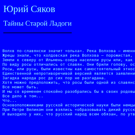
Юрий Сяков
Тайны Старой Ладоги
Волхв по-славянски значит «ольха». Река Волхова — именн
Жрецы знали, что колдовская река Волхова — порожистая, 
Земли к северу от Ильмень-озера населяли русы или, как 
По виду росы отличались от славян. Они брили голову, ос
Росы, или русы, были известны как самостоятельный этнос
Единственной непротиворечивой версией является заявлени
Загадка народа рос до сих пор не разгадана.

Хотя можно предположить, что росы были одной из славянс
Все может быть.

И мы со временем спокойно разобрались бы в своих родовы
Все дело в том...

Что...

Основоположниками русской исторической науки были немцы
При Петре Великом они взялись «образовывать дикий русск
И выходило у них, что русский народ всем обязан, по ут