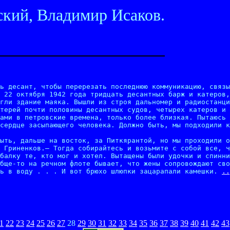
кий, Владимир Исаков.
ь десант, чтобы перерезать последнюю коммуникацию, связы
 22 октября 1942 года тридцать десантных барж и катеров,
гли здание маяка. Вышли из строя дальномер и радиостанци
терей почти половины десантных судов, четырех катеров и 
ами в петровские времена, только более близкая. Пытаюсь 
сердце засыпающего человека. Должно быть, мы подходили к
ыть, дальше на восток, за Питкярантой, но мы проходили о
 Гриненков.— Тогда собирайтесь и возьмите с собой все, ч
балку те, кто мог и хотел. Вытащены были удочки и спинни
бще-то на речном флоте бывает, что жены сопровождают сво
ь в воду . . . И вот брюхо шлюпки зацарапали камешки. 
..
1
22
23
24
25
26
27
28
29
30
31
32
33
34
35
36
37
38
39
40
41
42
43