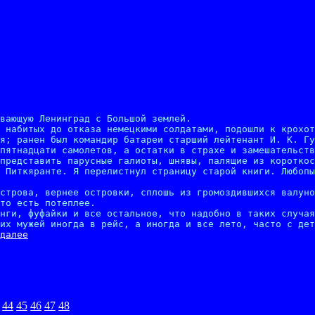
вающую Ленинград с Большой землей.

 набитых до отказа немецкими солдатами, подошли к крохот
я; ранен был командир батареи старший лейтенант И. К. Гу
пятнадцати самолетов, а остатки в страхе и замешательств
представить парусные галиоты, шнявы, палящие из короткос
 Питкяранте. Я перелистнул страницу старой книги. Любопы
строва, вернее островки, сплошь из громоздившихся валуно
то есть потеплее.

нги, фуфайки и все остальное, что надобно в таких случая
их мужей иногда в рейс, а иногда и все лето, часто с дет
далее
44
45
46
47
48