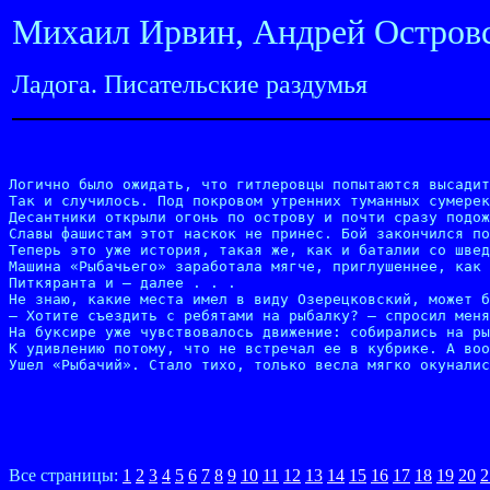
Михаил Ирвин, Андрей Островс
Ладога. Писательские раздумья
Логично было ожидать, что гитлеровцы попытаются высадит
Так и случилось. Под покровом утренних туманных сумерек
Десантники открыли огонь по острову и почти сразу подож
Славы фашистам этот наскок не принес. Бой закончился по
Теперь это уже история, такая же, как и баталии со швед
Машина «Рыбачьего» заработала мягче, приглушеннее, как 
Питкяранта и — далее . . .

Не знаю, какие места имел в виду Озерецковский, может б
— Хотите съездить с ребятами на рыбалку? — спросил меня
На буксире уже чувствовалось движение: собирались на ры
К удивлению потому, что не встречал ее в кубрике. А воо
Ушел «Рыбачий». Стало тихо, только весла мягко окуналис
Все страницы:
1
2
3
4
5
6
7
8
9
10
11
12
13
14
15
16
17
18
19
20
2