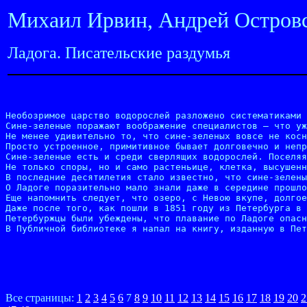
Михаил Ирвин, Андрей Островс
Ладога. Писательские раздумья
Необозримое царство водорослей разложено систематиками 
Сине-зеленые поражают воображение специалистов — что уж
Не менее удивительно то, что сине-зеленых вовсе не косн
Просто устроенное, примитивное бывает долговечно и непр
Сине-зеленые есть и среди сверлящих водорослей. Поселяя
Не только споры, но и само растеньице, клетка, высушенн
В последние десятилетия стало известно, что сине-зелены
О Ладоге поразительно мало знали даже в середине прошло
Еще напомнить следует, что озеро, с Невою вкупе, долгое
Даже после того, как пошли в 1851 году из Петербурга в 
Петербуржцы были убеждены, что плавание по Ладоге опасн
В Публичной библиотеке я напал на книгу, изданную в Пет
Все страницы:
1
2
3
4
5
6
7
8
9
10
11
12
13
14
15
16
17
18
19
20
2