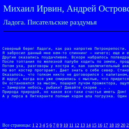
Михаил Ирвин, Андрей Островс
Ладога. Писательские раздумья
Северный берег Ладоги, как раз напротив Петрокрепости. 
Я забросил данный мне кем-то спиннинг — ничего; еще и е
Другие оказались поудачливее. Вскоре набралось полведра
После топтания по железной палубе ходить по земле, прод
Потом уха, разговоры у костра и, как заключительный акк
Но вот костер прогорает. Дает знать о себе север. Стано
Оказалось, что толком никто не договорился с капитаном,
И вдруг, когда все уже смирились с мыслью, что придется
Он остановился за мысом, пошарил лучом прожектора, ощуп
— Замерзли небось, рыбаки? Давайте скорее . . .

Природа природой, но какое все-таки счастье иметь Дом! 
А у пирса в Питкяранте полным ходом шла погрузка. Один 
Все страницы:
1
2
3
4
5
6
7
8
9
10
11
12
13
14
15
16
17
18
19
20
2