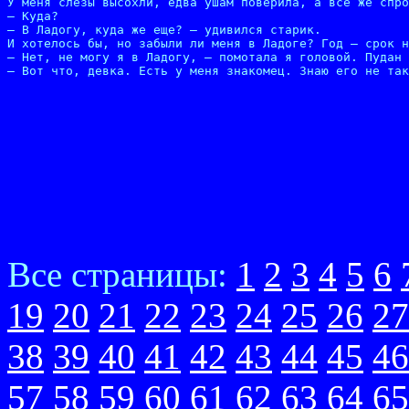
У меня слезы высохли, едва ушам поверила, а все же спро
– Куда?

– В Ладогу, куда же еще? – удивился старик.

И хотелось бы, но забыли ли меня в Ладоге? Год – срок н
– Нет, не могу я в Ладогу, – помотала я головой. Пудан 
– Вот что, девка. Есть у меня знакомец. Знаю его не так
Все страницы:
1
2
3
4
5
6
19
20
21
22
23
24
25
26
27
38
39
40
41
42
43
44
45
46
57
58
59
60
61
62
63
64
65