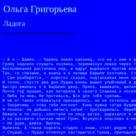
Ольга Григорьева
Ладога
– А я – Важен. – Парень понял наконец, что не с ним я р
Грому надоело слушать хозяина, перемахнул ловко через т
Воспоминания растопили лед, и вдруг вырвался против вол
Так, со слезами, и вошла я в печище Барыли охотника. Ст
– Сам разберется, – коротко сказал, подталкивая меня пр
И точно, спустя два дня Пудан вновь вышел улыбчивый и д
Быстро вжилась я в Барылин двор. Пряла, вышивала, делал
Почти год прошел, как потеряла я своего Славена и посел
– Люба ты мне… Не противься… Все для тебя сделаю…

И не от таких отбиваться приходилось, но не хотелось де
– Закричишь – отец тебя погонит. Кому нужна тогда будеш
Я поняла: не добьюсь ничего силой – притворилась. Переб
Бежала я по лесу, хлестали по лицу ветви, шарахался в и
А на рассвете отыскал меня Гром. Всунулся опасливо в мо
– Не дури, девка. Вылазь.

Вылезла. А глаза поднять стыдно – знаю, стоят рядом с П
– Слушай, – Пудан отпихнул ластящегося Грома, приподнял