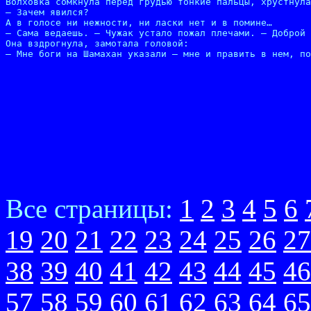
Волховка сомкнула перед грудью тонкие пальцы, хрустнула
– Зачем явился?

А в голосе ни нежности, ни ласки нет и в помине…

– Сама ведаешь. – Чужак устало пожал плечами. – Доброй 
Она вздрогнула, замотала головой:

– Мне боги на Шамахан указали – мне и править в нем, по
Все страницы:
1
2
3
4
5
6
19
20
21
22
23
24
25
26
27
38
39
40
41
42
43
44
45
46
57
58
59
60
61
62
63
64
65