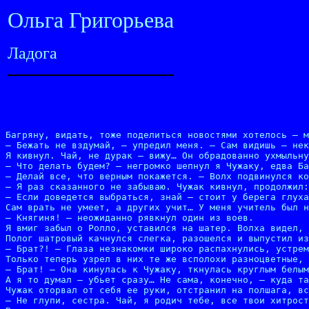
Ольга Григорьева
Ладога
Багряну, видать, тоже поделиться новостями хотелось – м
– Бежать не вздумай, – упредил меня. – Сам видишь – нек
Я кивнул. Чай, не дурак – вижу… Он обрадованно ухмыльну
– Что делать будем? – негромко шепнул я Чужаку, едва Ба
– Делай все, что верным покажется. – Волх подвинулся ко
– Я раз сказанного не забываю. Чужак кивнул, продолжил:

– Если доведется выбраться, знай – стоит у берега глуха
Сам врать не умеет, а других учит… У меня учитель был н
– Княгиня! – неожиданно рявкнул один из воев.

Я вмиг забыл о Ролло, уставился на шатер. Волха видел, 
Полог шатровый качнулся слегка, разошелся и выпустил из
– Брат?! – Глаза незнакомки широко распахнулись, устрем
Только теперь узрел в них те же всполохи разноцветные, 
– Брат! – Она кинулась к Чужаку, ткнулась круглым белым
А я то думал – убьет сразу… Не сама, конечно, – куда та
Чужак оторвал от себя ее руки, отстранил на полшага, вс
– Не глупи, сестра. Чай, я родич тебе, все твои хитрост