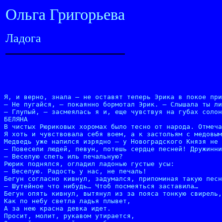
Ольга Григорьева
Ладога
Я, и верно, знала – не оставят теперь Эрика в покое при
– Не пугайся, – покаянно бормотал Эрик. – Слышала ты ли
– Глупый, – засмеялась я и, еще чувствуя на губах солон
БЕЛЯНА

В чистых Рюриковых хоромах было тесно от народа. Отмеча
Я хоть и чувствовала себя воем, а к застольям с медовым
Медведь уже напился изрядно – у Новоградского Князя не 
– Повесели людей, певун, потешь сердце песней! Дружинни
– Веселую спеть иль печальную?

Рюрик поднялся, огладил ладонью густые усы:

– Веселую. Радость у нас, не печаль!

Бегун согласно кивнул, задумался, припоминая такую песн
– Шутейное что нибудь… Чтоб посмеяться заставила…

Бегун опять кивнул, вытянул из за пояса тонкую свирель,
Как по небу светла ладья плывет,

А за нею красна девка идет.

Просит, молит, рукавом утирается,
