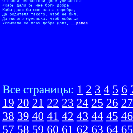
О своей несчастной доле убивается:

«Кабы дали бы мне боги добра,

Кабы дали бы мне злата серебра,

Да родителя такого, чтоб не бил,

Да милого муженька, чтоб любил…»

Услыхала ее плач добра Доля, 
..далее
Все страницы:
1
2
3
4
5
6
19
20
21
22
23
24
25
26
27
38
39
40
41
42
43
44
45
46
57
58
59
60
61
62
63
64
65