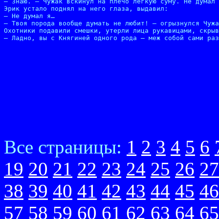
– Знаю. – Чужак вскинул на плечо легкую суму. Не думал 
Эрик устало поднял на него глаза, выдавил:

– Не думал я…

– Твоя порода вообще думать не любит! – огрызнулся Чужа
Охотники подавили смешки, утерли лица рукавицами, скрыв
– Ладно, вы с Княгиней одного рода – меж собой сами раз
Все страницы:
1
2
3
4
5
6
19
20
21
22
23
24
25
26
27
38
39
40
41
42
43
44
45
46
57
58
59
60
61
62
63
64
65