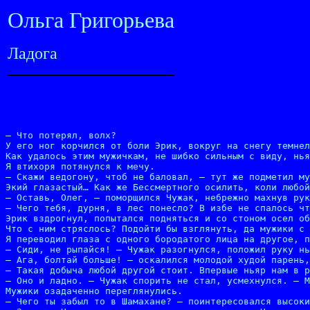
Ольга Григорьева
Ладога
– Что потерял, волх?

У его ног корчился от боли Эрик, вокруг на снегу темнел
Как удалось этим мужичкам, не шибко сильным с виду, нья
Я втихоря потянулся к мечу.

– Скажи ведогону, чтоб не баловал, – тут же подметил му
Экий глазастый… Как же Бессмертного осилить, коли любой
– Оставь, Олег, – поморщился Чужак, небрежно махнув рук
– Чего тебя, дурня, в лес понесло? В избе не спалось чт
Эрик вздрогнул, попытался подняться и со стоном осел об
Что с ним стряслось? Подойти бы взглянуть, да мужики с 
Я переводил глаза с одного бородатого лица на другое, п
– Сиди, не рыпайся! – Чужак разогнулся, положил руку нь
– Ага, болтай больше! – оскалился молодой худой парень,
– Такая добыча любой другой стоит. Впервые ньяр нам в р
– Оно и ладно. – Чужак спорить не стал, усмехнулся. – М
Мужики озадаченно переглянулись.

– Чего ты забыл то в Шамахане? – поинтересовался высоки