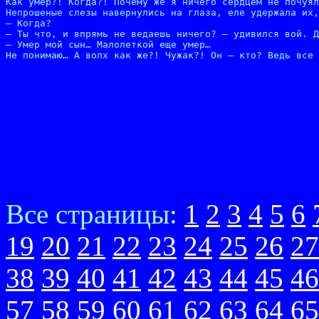
Как умер?! Когда?! Почему же я ничего сердцем не почуял
Непрошеные слезы навернулись на глаза, еле удержала их,
– Когда?

– Ты что, и впрямь не ведаешь ничего? – удивился вой. Д
– Умер мой сын… Малолеткой еще умер…

Не понимаю… А волх как же?! Чужак?! Он – кто? Ведь все 
Все страницы:
1
2
3
4
5
6
19
20
21
22
23
24
25
26
27
38
39
40
41
42
43
44
45
46
57
58
59
60
61
62
63
64
65