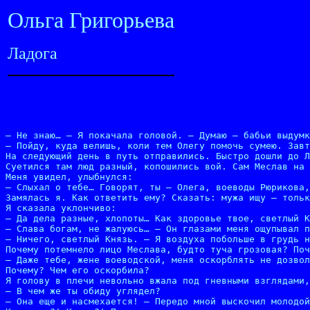
Ольга Григорьева
Ладога
– Не знаю… – Я покачала головой. – Думаю – бабьи выдумк
– Пойду, куда велишь, коли тем Олегу помочь сумею. Завт
На следующий день в путь отправились. Быстро дошли до Л
Суетился там люд разный, копошились вой. Сам Меслав на 
Меня увидел, улыбнулся:

– Слыхал о тебе… Говорят, ты – Олега, воеводы Рюрикова,
Замялась я. Как ответить ему? Сказать: мужа ищу – тольк
Я сказала уклончиво:

– Да дела разные, хлопоты… Как здоровье твое, светлый К
– Слава богам, не жалуюсь… – Он глазами меня ощупывал п
– Ничего, светлый Князь. – Я воздуха побольше в грудь н
Почему потемнело лицо Меслава, будто туча грозовая? Поч
– Даже тебе, жене воеводской, меня оскорблять не дозвол
Почему? Чем его оскорбила?

Я голову в плечи невольно вжала под гневными взглядами,
– В чем же ты обиду углядел?

– Она еще и насмехается! – Передо мной выскочил молодой