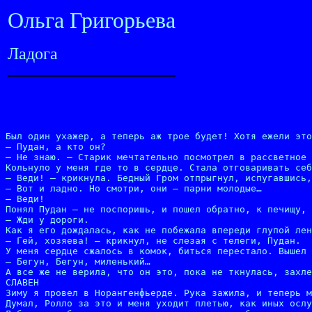
Ольга Григорьева
Ладога
Был один ухажер, а теперь аж трое будет! Хотя ежели это
– Пудан, а кто он?

– Не знаю. – Старик мечтательно посмотрел в рассветное 
Кольнуло у меня где то в сердце. Стала отговаривать себ
– Веди! – крикнула. Бедный Гром отпрыгнул, испугавшись,
– Вот и ладно. Но смотри, они – парни молодые…

– Веди!

Понял Пудан – не поспоришь, и пошел обратно, к печищу, 
– Жди у дороги.

Как я его дождалась, как не побежала впереди глупой лен
– Гей, хозяева! – крикнул, не слезая с телеги, Пудан.

У меня сердце сжалось в комок, биться перестало. Вышел 
– Бегун, Бегун, миленький…

А все же не верила, что он это, пока не ткнулась, захле
СЛАВЕН

Зиму я провел в Норангенфьерде. Рука зажила, и теперь м
Думал, Ролло за это и меня уходит плетью, как иных ослу