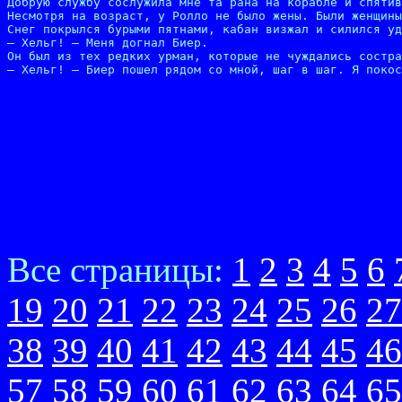
Добрую службу сослужила мне та рана на корабле и спятив
Несмотря на возраст, у Ролло не было жены. Были женщины
Снег покрылся бурыми пятнами, кабан визжал и силился уд
– Хельг! – Меня догнал Биер.

Он был из тех редких урман, которые не чуждались состра
– Хельг! – Биер пошел рядом со мной, шаг в шаг. Я покос
Все страницы:
1
2
3
4
5
6
19
20
21
22
23
24
25
26
27
38
39
40
41
42
43
44
45
46
57
58
59
60
61
62
63
64
65