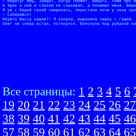
– Недосуг ему… Зайдет, когда сможет. Видать, тоже про И
А Эрик о ней и слыхом не слыхивал, а понимал меня. Виде
Я уж с бедой своей смирилась, перестала ночи у окна про
– Собирайся!

Неужто Вассу нашли?! Я охнула, выронила чашку с гущей. 
Олег не спеша встал, потянулся. Блеснула под рубахой ко
Все страницы:
1
2
3
4
5
6
19
20
21
22
23
24
25
26
27
38
39
40
41
42
43
44
45
46
57
58
59
60
61
62
63
64
65