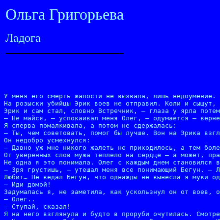
Ольга Григорьева
Ладога
У меня его смерть жалости не вызвала, лишь недоумение. 
На розыски убийцы Эрик воев не отправил. Коли и сыщут, 
Эрик и сам стал, словно Встречник, – глаза у ярла потем
– Не майся, – успокаивал меня Олег, – одумается – верне
Я сперва помалкивала, а потом не сдержалась:

– Ты, чем советовать, помог бы лучше. Вон на Эрика взгл
Он недобро усмехнулся:

– Давно уж мне никого жалеть не приходилось, а тем боле
От уверенных слов мужа теплело на сердце – а может, пра
Не одна я это понимала. Олег с каждым днем становился в
– Зря грустишь, – утешал меня все понимающий Бегун. – Л
Любит… Не ведал Бегун, что однажды не вынесла я муки од
– Иди домой!

Задумалась я, не заметила, как ускользнул он от воев, о
– Олег..

– Ступай, сказал!

Я на него взглянула и будто в проруби очутилась. Смотре