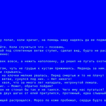
у попал, коли кричит, на помощь нашу надеясь да ее поджи
йте. Коли случиться что – позовем…

ой под сплетенные ветви ступил, сделал вид, будто не рас
енно:

век вовсе, а нежить наполовину, да решил не пугать охотн
гом, чуть не грудью к кустам прижимаясь. Медведь за ним.
и скрываясь.

 на клочки мелкие рвалась. Перед смертью и то не плачут 
 ветви, сунулся под них. – Нет никого!

 хвоя, что за много лет нападала, нетронутой лежала.

ис. – Может, обратно пойдем?

он не стонал бы так и не таился. Чего ему нас пугаться? 
в двух шагах от елей притулился, протяжный, едва слышный
ющей распрощался. Мороз по коже пробежал, сердце будто в