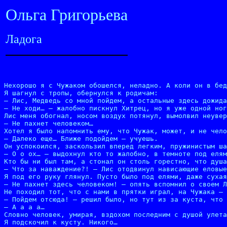
Ольга Григорьева
Ладога
Нехорошо я с Чужаком обошелся, неладно. А коли он в бед
Я шагнул с тропы, обернулся к родичам:

– Лис, Медведь со мной пойдем, а остальные здесь дожида
– Не ходи… – жалобно пискнул Хитрец, но я уже одной ног
Лис меня обогнал, носом воздух потянул, вымолвил неувер
– Не пахнет человеком…

Хотел я было напомнить ему, что Чужак, может, и не чело
– Далеко еще… Ближе подойдем – учуешь.

Он успокоился, заскользил вперед легким, пружинистым ша
– О о ох… – выдохнул кто то жалобно, в темноте под елям
Кто бы ни был там, а стонал он столь горестно, что душа
– Что за наваждение?! – Лис отодвинул нависающие еловые
Я под его руку глянул. Пусто было под елями, даже сухая
– Не пахнет здесь человеком! – опять вспомнил о своем Л
Не походил тот, что с нами в прятки играл, на Чужака – 
– Пойдем отсюда! – решил было, но тут из за куста, что 
– А а а а…

Словно человек, умирая, вздохом последним с душой улета
Я подскочил к кусту. Никого…
