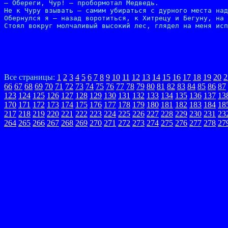
– Обереги, Чур! – пробормотал Медведь.

Не к Чуру взывать – самим убираться с дурного места над
Обернулся я – назад воротиться, к Хитрецу и Бегуну, на 
Стоял вокруг молчаливый высокий лес, глядел на меня исп
Все страницы:
1
2
3
4
5
6
7
8
9
10
11
12
13
14
15
16
17
18
19
20
2
66
67
68
69
70
71
72
73
74
75
76
77
78
79
80
81
82
83
84
85
86
87
123
124
125
126
127
128
129
130
131
132
133
134
135
136
137
13
170
171
172
173
174
175
176
177
178
179
180
181
182
183
184
18
217
218
219
220
221
222
223
224
225
226
227
228
229
230
231
23
264
265
266
267
268
269
270
271
272
273
274
275
276
277
278
27