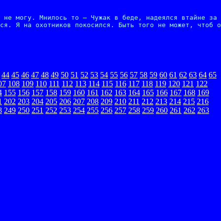
 не могу. Мнилось то – Чужак в беде, надеялся втайне за 
ся. Я на охотников покосился. Быть того не может, чтоб о
44
45
46
47
48
49
50
51
52
53
54
55
56
57
58
59
60
61
62
63
64
65
07
108
109
110
111
112
113
114
115
116
117
118
119
120
121
122
4
155
156
157
158
159
160
161
162
163
164
165
166
167
168
169
1
202
203
204
205
206
207
208
209
210
211
212
213
214
215
216
8
249
250
251
252
253
254
255
256
257
258
259
260
261
262
263