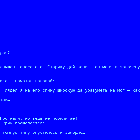
дая?

слышал голоса его. Старику дай волю – он меня в золочену
ика – помотал головой:

 Глядел я на его спину широкую да уразуметь на мог – как
так…

Прогнали, но ведь не побили же!

 крик прошелестел:

 темную тину опустилось и замерло…
