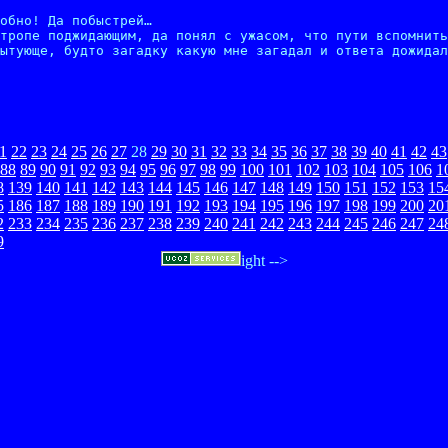
обно! Да побыстрей…

тропе поджидающим, да понял с ужасом, что пути вспомнить
ытующе, будто загадку какую мне загадал и ответа дожидал
1
22
23
24
25
26
27
28
29
30
31
32
33
34
35
36
37
38
39
40
41
42
43
88
89
90
91
92
93
94
95
96
97
98
99
100
101
102
103
104
105
106
1
8
139
140
141
142
143
144
145
146
147
148
149
150
151
152
153
15
5
186
187
188
189
190
191
192
193
194
195
196
197
198
199
200
20
2
233
234
235
236
237
238
239
240
241
242
243
244
245
246
247
24
9
ight -->