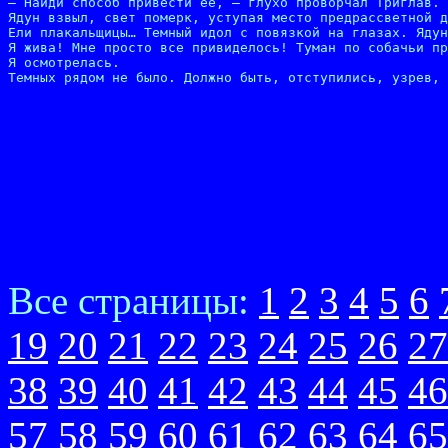
– Найди способ привести ее, – глухо проворчал Триглав. 
Ядун взвыл, свет померк, уступая место предрассветной д
Ели плакальщицы… Темный идол с повязкой на глазах. Ядун
Я жива! Мне просто все привиделось! Туман по собачьи пр
Я осмотрелась.

Темных рядом не было. Должно быть, отступились, узрев, 
Все страницы:
1
2
3
4
5
6
19
20
21
22
23
24
25
26
27
38
39
40
41
42
43
44
45
46
57
58
59
60
61
62
63
64
65