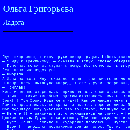
Ольга Григорьева
Ладога
Ядун скорчился, стиснул руки перед грудью. Небось жалел
– Я иду к Трехликому, – сказала я вслух, словно убеждая
– Конечно, конечно, ступай к нему… Все кончено… Ты выбр
Леля печально вздохнула:

– Выбрала…

А Лада молчала. Ядун оказался прав – они ничего не могл
Я напряглась, вытянула вперед, к свету руки, закричала,
– Триглав!

Нога медленно оторвалась, приподнялась, словно сквозь п
– Эрик… – тихим жалобным вздохом отозвалась память. Зел
Эрик!!! Мой Эрик. Куда же я иду?! Как он найдет меня в 
Память просыпалась, возвращая знакомые, дорогие лица… Б
Мою поднятую ногу ухватило что то цепкое, потянуло за к
– Не е ет!! – закричала я, опрокидываясь на спину. – Не
Цепкие пальцы Ядуна толкали меня, Триглав тащил мое изв
– Пусти меня! – вопила я, судорожно дергаясь. – Пусти! 
– Время! – вмешался незнакомый ровный голос. Хватка Три