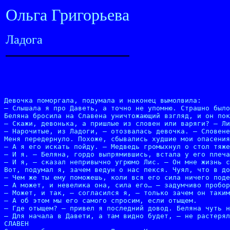
Ольга Григорьева
Ладога
Девочка поморгала, подумала и наконец вымолвила:

– Слышала я про Даветь, а точно не упомню. Страшно было
Беляна бросила на Славена уничтожающий взгляд, и он пок
– Скажи, девонька, а пришлые из словен или варяги? – Ли
– Нарочитые, из Ладоги, – отозвалась девочка. – Словене
Меня передернуло. Похоже, сбывались худшие мои опасения
– А я его искать пойду. – Медведь громыхнул о стол тяже
– И я. – Беляна, гордо выпрямившись, встала у его плеча
– И я, – сказал непривычно угрюмо Лис. – Он мне жизнь с
Вот, подумал я, зачем ведун о нас пекся. Чуял, что в до
– Чем же ты ему поможешь, коли вся его сила ничего поде
– А может, и невелика она, сила его… – задумчиво пробор
– Может, и так, – согласился я, – только зачем он таким
– А об этом мы его самого спросим, если отыщем.

– Где отыщем? – привел я последний довод. Беляна чуть н
– Для начала в Давети, а там видно будет, – не растерял
СЛАВЕН
