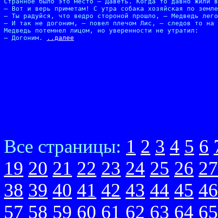
Странное было это место – Даветь. Когда то давно жили в
– Вот и верь приметам! С утра собака хозяйская по земле
– Ты радуйся, что ведро стороной прошло, – Медведь лего
– И так не догоним, – повел плечом Лис, – следов то на 
Медведь потемнел лицом, но уверенности не утратил:

– Догоним. 
..далее
Все страницы:
1
2
3
4
5
6
19
20
21
22
23
24
25
26
27
38
39
40
41
42
43
44
45
46
57
58
59
60
61
62
63
64
65