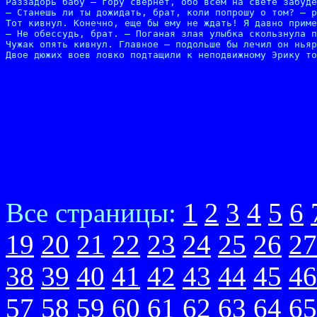
Раззадорь бабу – гору свернет, обо всем на свете забуде
– Станешь ли ты дожидать, брат, коли попрошу о том? – р
Тот кивнул. Конечно, еще бы ему не ждать! Я давно приме
– Не обессудь, брат. – Поганая злая улыбка скользнула п
Чужак опять кивнул. Главное – подольше бы лечил он ньяр
Двое дюжих воев ловко подтащили к неподвижному Эрику то
Все страницы:
1
2
3
4
5
6
19
20
21
22
23
24
25
26
27
38
39
40
41
42
43
44
45
46
57
58
59
60
61
62
63
64
65