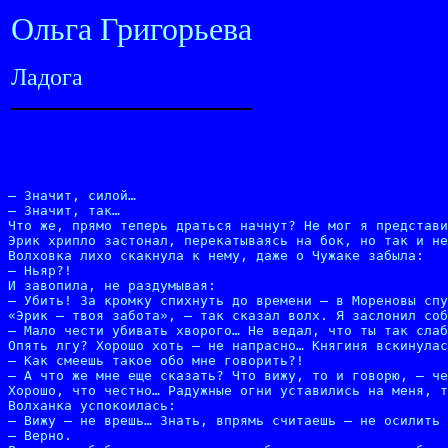
Ольга Григорьева
Ладога
– Значит, силой…

– Значит, так…

Что же, прямо теперь драться начнут? Не мог я представи
Эрик хрипло застонал, перекатываясь на бок, но так и не
Волховка лихо скакнула к нему, даже о Чужаке забыла:

– Ньяр?!

И завопила, не раздумывая:

– Убить! За кромку спихнуть до времени – в Мореновы спу
«Эрик – твоя забота», – так сказал волх. Я заслонил соб
– Мало чести убивать хворого… Не ведал, что ты так слаб
Опять лгу? Хорошо хоть – не напрасно… Княгиня вскинулас
– Как смеешь такое обо мне говорить?!

– А что же мне еще сказать? Что вижу, то и говорю, – че
Хорошо, что честно… Радужные огни уставились на меня, т
Волханка успокоилась:

– Вижу – не врешь… Знать, впрямь считаешь – не осилить 
– Верно.
