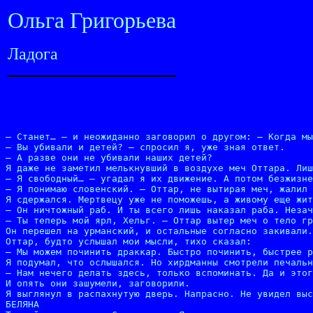
Ольга Григорьева
Ладога
– Станет… – и неожиданно заговорил о другом: – Когда мы
– Вы убивали и детей? – спросил я, уже зная ответ.

– А разве они не убивали наших детей?

Я даже не заметил мелькнувший в воздухе меч Оттара. Лиш
– Я свободный… – угадал я их движение. А потом безжизне
– Я понимаю словенский. – Оттар, не вытирая меч, жалил 
Я сдержался. Мертвецу уже не поможешь, а живому еще жит
– Он ничтожный раб. И ты всего лишь наказал раба. Незач
– Ты теперь мой ярл, Хельг. – Оттар вытер меч о тело гр
Он перешел на урманский, и остальные согласно закивали.
Оттар, будто услышал мои мысли, тихо сказал:

– Мы можем починить драккар. Быстро починить, быстрее р
Я подумал, что ослышался. Но хирдманны смотрели печальн
– Нам нечего делать здесь, только вспоминать. Да и этог
И опять они зашумели, заговорили.

Я выглянул в распахнутую дверь. Напрасно. Не увидел выс
БЕЛЯНА
