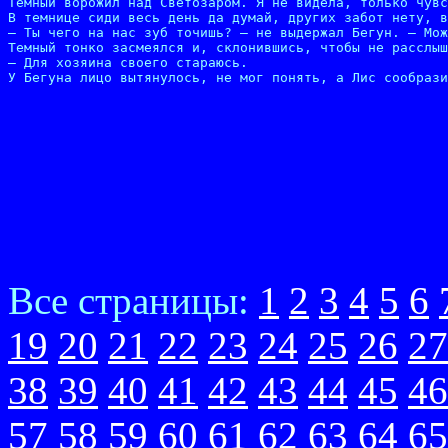
Темный ворожил над Светозаром. Я не видела, только чувс
В темнице сиди весь день да думай, других забот нету, в
– Ты чего на нас зуб точишь? – не выдержал Бегун. – Мож
Темный тонко засмеялся и, склонившись, чтобы не расслыш
– Для хозяина своего стараюсь.

У Бегуна лицо вытянулось, не мог понять, а Лис сообрази
Все страницы:
1
2
3
4
5
6
19
20
21
22
23
24
25
26
27
38
39
40
41
42
43
44
45
46
57
58
59
60
61
62
63
64
65